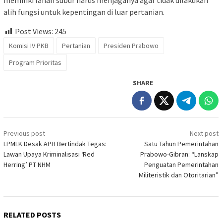
memiliki lahan subur harus menjaganya agar tidak dilakukan
alih fungsi untuk kepentingan di luar pertanian.
Post Views:
245
Komisi IV PKB
Pertanian
Presiden Prabowo
Program Prioritas
SHARE
Post
Previous post
Next post
navigation
LPMLK Desak APH Bertindak Tegas:
Satu Tahun Pemerintahan
Lawan Upaya Kriminalisasi ‘Red
Prabowo-Gibran: “Lanskap
Herring’ PT NHM
Penguatan Pemerintahan
Militeristik dan Otoritarian”
RELATED POSTS