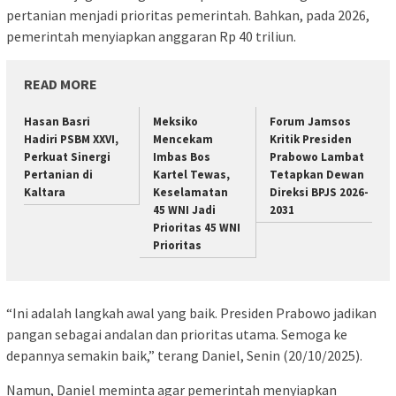
pertanian menjadi prioritas pemerintah. Bahkan, pada 2026,
pemerintah menyiapkan anggaran Rp 40 triliun.
READ MORE
Hasan Basri
Meksiko
Forum Jamsos
Hadiri PSBM XXVI,
Mencekam
Kritik Presiden
Perkuat Sinergi
Imbas Bos
Prabowo Lambat
Pertanian di
Kartel Tewas,
Tetapkan Dewan
Kaltara
Keselamatan
Direksi BPJS 2026-
45 WNI Jadi
2031
Prioritas 45 WNI
Prioritas
“Ini adalah langkah awal yang baik. Presiden Prabowo jadikan
pangan sebagai andalan dan prioritas utama. Semoga ke
depannya semakin baik,” terang Daniel, Senin (20/10/2025).
Namun, Daniel meminta agar pemerintah menyiapkan