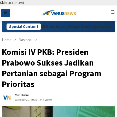
Skip to content
san Pupuk Subsidi Diperketat, Firman Soebagyo Dorong Digitali
Special Content
Home
Nasional
Komisi IV PKB: Presiden
Prabowo Sukses Jadikan
Pertanian sebagai Program
Prioritas
Mas Husni
October 20, 2025
245 Views