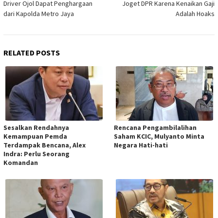
Driver Ojol Dapat Penghargaan
Joget DPR Karena Kenaikan Gaji
dari Kapolda Metro Jaya
Adalah Hoaks
RELATED POSTS
Sesalkan Rendahnya
Rencana Pengambilalihan
Kemampuan Pemda
Saham KCIC, Mulyanto Minta
Terdampak Bencana, Alex
Negara Hati-hati
Indra: Perlu Seorang
Komandan