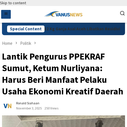
Skip to content
akpus Ungkap 132 Kg Ganja Asal Aceh Libatkan Residivis
Special Content
S
Home
Politik
Lantik Pengurus PPEKRAF
Sumut, Ketum Nurliyana:
Harus Beri Manfaat Pelaku
Usaha Ekonomi Kreatif Daerah
Ronald Siahaan
November 3, 2025
250 Views