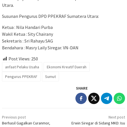
Utara.
Susunan Pengurus DPD PPEKRAF Sumatera Utara:
Ketua : Nila Handari Purba
Wakil Ketua : Sity Chairany
Sekretaris : Sri Rahayu SAG
Bendahara : Masry Laily Siregar. VN-DAN
Post Views:
250
anfaat Pelaku Usaha
Ekonomi Kreatif Daerah
Pengurus PPEKRAF
Sumut
SHARE
Post
Previous post
Next post
navigation
Berhasil Gagalkan Curanmor,
Erwin Siregar di Sidang MKD: Isu