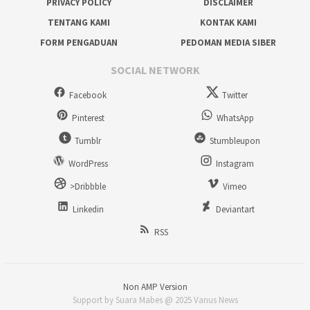
PRIVACY POLICY
DISCLAIMER
TENTANG KAMI
KONTAK KAMI
FORM PENGADUAN
PEDOMAN MEDIA SIBER
SOCIAL NETWORK
Facebook
Twitter
Pinterest
WhatsApp
Tumblr
Stumbleupon
WordPress
Instagram
>Dribbble
Vimeo
Linkedin
Deviantart
RSS
Non AMP Version
Support by Suara Mabes @ 2025 Vanus News