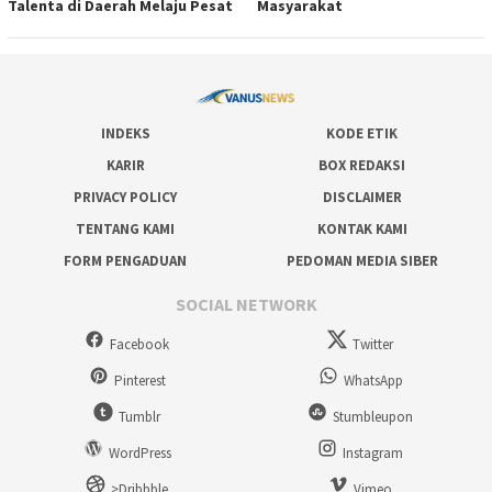
Talenta di Daerah Melaju Pesat
Masyarakat
INDEKS
KODE ETIK
KARIR
BOX REDAKSI
PRIVACY POLICY
DISCLAIMER
TENTANG KAMI
KONTAK KAMI
FORM PENGADUAN
PEDOMAN MEDIA SIBER
SOCIAL NETWORK
Facebook
Twitter
Pinterest
WhatsApp
Tumblr
Stumbleupon
WordPress
Instagram
>Dribbble
Vimeo