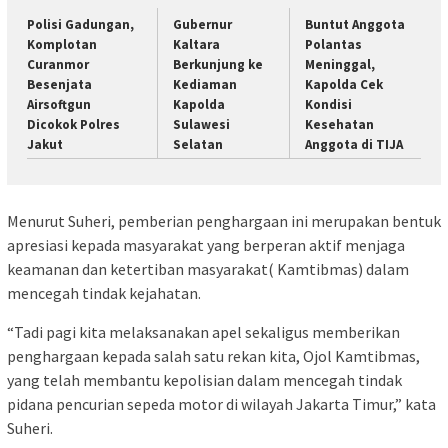
Polisi Gadungan,
Gubernur
Buntut Anggota
Komplotan
Kaltara
Polantas
Curanmor
Berkunjung ke
Meninggal,
Besenjata
Kediaman
Kapolda Cek
Airsoftgun
Kapolda
Kondisi
Dicokok Polres
Sulawesi
Kesehatan
Jakut
Selatan
Anggota di TIJA
Menurut Suheri, pemberian penghargaan ini merupakan bentuk
apresiasi kepada masyarakat yang berperan aktif menjaga
keamanan dan ketertiban masyarakat( Kamtibmas) dalam
mencegah tindak kejahatan.
“Tadi pagi kita melaksanakan apel sekaligus memberikan
penghargaan kepada salah satu rekan kita, Ojol Kamtibmas,
yang telah membantu kepolisian dalam mencegah tindak
pidana pencurian sepeda motor di wilayah Jakarta Timur,” kata
Suheri.