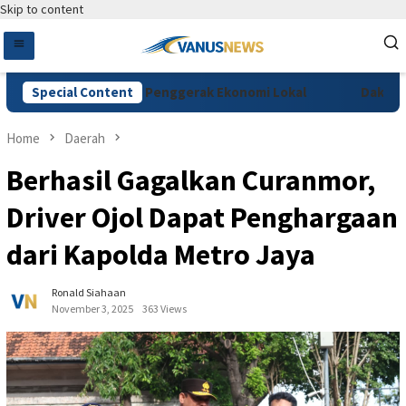
Skip to content
ee Festival Jadi Penggerak Ekonomi Lokal
Special Content
Dakwaan Vidi
Home
Daerah
Berhasil Gagalkan Curanmor,
Driver Ojol Dapat Penghargaan
dari Kapolda Metro Jaya
Ronald Siahaan
November 3, 2025
363 Views