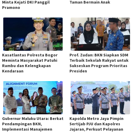
Minta Kejati DKI Panggil
Taman Bermain Anak
Pramono
Kasatlantas Polresta Bogor
Prof. Zudan: BKN Siapkan SDM
Meminta Masyarakat Patuhi
Terbaik Sekolah Rakyat untuk
Rambu dan Kelengkapan
Sukseskan Program Prioritas
Kendaraan
Presiden
Gubernur Maluku Utara: Berkat
Kapolda Metro Jaya Pimpin
Pendampingan BKN,
Sertijab PJU dan Kapolres
Implementasi Manajemen
Jajaran, Perkuat Pelayanan