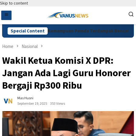
Skip to content
alkan Rendahnya Kemampuan Pemda Terdampak Bencana, Alex In
Special Content
Home
Nasional
Wakil Ketua Komisi X DPR:
Jangan Ada Lagi Guru Honorer
Bergaji Rp300 Ribu
Mas Husni
September 19, 2025
353 Views