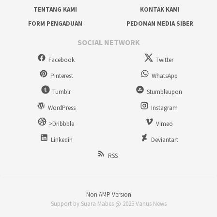
TENTANG KAMI
KONTAK KAMI
FORM PENGADUAN
PEDOMAN MEDIA SIBER
SOCIAL NETWORK
Facebook
Twitter
Pinterest
WhatsApp
Tumblr
Stumbleupon
WordPress
Instagram
>Dribbble
Vimeo
Linkedin
Deviantart
RSS
Non AMP Version
Support by Suara Mabes @ 2025 Vanus News