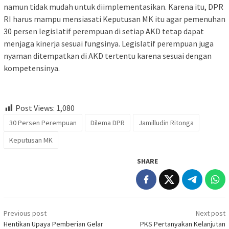
namun tidak mudah untuk diimplementasikan. Karena itu, DPR
RI harus mampu mensiasati Keputusan MK itu agar pemenuhan
30 persen legislatif perempuan di setiap AKD tetap dapat
menjaga kinerja sesuai fungsinya. Legislatif perempuan juga
nyaman ditempatkan di AKD tertentu karena sesuai dengan
kompetensinya.
Post Views:
1,080
30 Persen Perempuan
Dilema DPR
Jamilludin Ritonga
Keputusan MK
SHARE
Post
Previous post
Next post
navigation
Hentikan Upaya Pemberian Gelar
PKS Pertanyakan Kelanjutan