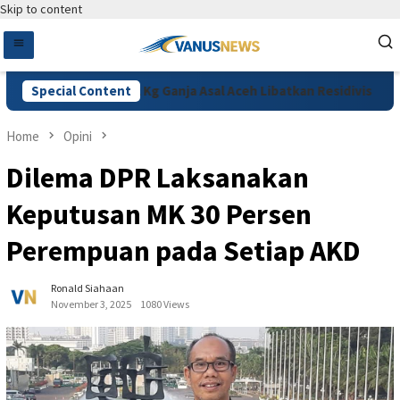
Skip to content
Jakpus Ungkap 132 Kg Ganja Asal Aceh Libatkan Residivis
Special Content
Home
Opini
Dilema DPR Laksanakan
Keputusan MK 30 Persen
Perempuan pada Setiap AKD
Ronald Siahaan
November 3, 2025
1080 Views