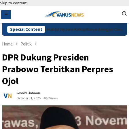
Skip to content
 Cemburu, Pelaku Habisi Nyawa Kekasihnya dengan Cara Dimutilas
Special Content
Home
Politik
DPR Dukung Presiden
Prabowo Terbitkan Perpres
Ojol
Ronald Siahaan
October 31, 2025
407 Views