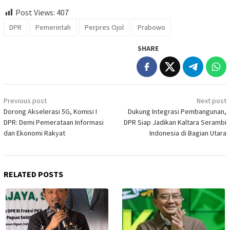
Post Views:
407
DPR
Pemerintah
Perpres Ojol
Prabowo
SHARE
Post
Previous post
Next post
navigation
Dorong Akselerasi 5G, Komisi I
Dukung Integrasi Pembangunan,
DPR: Demi Pemerataan Informasi
DPR Siap Jadikan Kaltara Serambi
dan Ekonomi Rakyat
Indonesia di Bagian Utara
RELATED POSTS