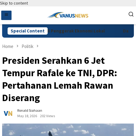
Skip to content
ffee Festival Jadi Penggerak Ekonomi Lokal
Special Content
Dakwaan Vi
Home
Politik
Presiden Serahkan 6 Jet
Tempur Rafale ke TNI, DPR:
Pertahanan Lemah Rawan
Diserang
Ronald Siahaan
May 18, 2026
202 Views