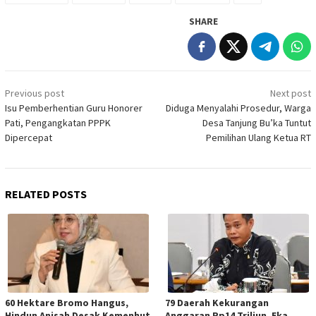
SHARE
Post
Previous post
Next post
navigation
Isu Pemberhentian Guru Honorer
Diduga Menyalahi Prosedur, Warga
Pati, Pengangkatan PPPK
Desa Tanjung Bu’ka Tuntut
Dipercepat
Pemilihan Ulang Ketua RT
RELATED POSTS
60 Hektare Bromo Hangus,
79 Daerah Kekurangan
Hindun Anisah Desak Kemenhut
Anggaran Rp14 Triliun, Eka