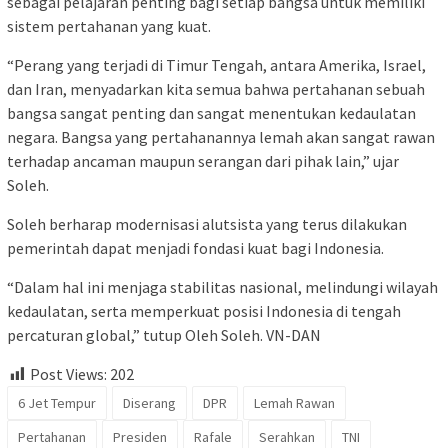
sebagai pelajaran penting bagi setiap bangsa untuk memiliki
sistem pertahanan yang kuat.
“Perang yang terjadi di Timur Tengah, antara Amerika, Israel,
dan Iran, menyadarkan kita semua bahwa pertahanan sebuah
bangsa sangat penting dan sangat menentukan kedaulatan
negara. Bangsa yang pertahanannya lemah akan sangat rawan
terhadap ancaman maupun serangan dari pihak lain,” ujar
Soleh.
Soleh berharap modernisasi alutsista yang terus dilakukan
pemerintah dapat menjadi fondasi kuat bagi Indonesia.
“Dalam hal ini menjaga stabilitas nasional, melindungi wilayah
kedaulatan, serta memperkuat posisi Indonesia di tengah
percaturan global,” tutup Oleh Soleh. VN-DAN
Post Views:
202
6 Jet Tempur
Diserang
DPR
Lemah Rawan
Pertahanan
Presiden
Rafale
Serahkan
TNI