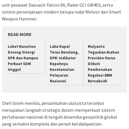
unit pesawat Dassault Falcon 8X, Radar GCI GM403, serta
sistem persenjataan modern berupa rudal Meteor dan Smart
Weapon Hammer.
READ MORE
Lokot Nasution
Laka Kapal
Mulyanto
Dorong Sinergi
Terus Berulang,
Tegaskan Arahan
DPR dan Kampus
DPR: Indikator
Presiden Harus
Perkuat SDM
Rapuhnya
Diikuti
Unggul
Keselamatan
Pembenahan
Pelayaran
Regulasi BBM
Nasional
Bersubsidi
Oleh Soleh menilai, penambahan alutsista tersebut
merupakan langkah strategis dalam memperkuat sistem
pertahanan nasional di tengah dinamika geopolitik global
yang semakin kompleks dan penuh ketidakpastian.