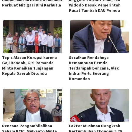
Perkuat Mitigasi Dini Karhutla
Widodo Desak Pemerintah
Pusat Tambah DAU Pemda
Tepis Alasan Korupsi karena
Sesalkan Rendahnya
Gaji Rendah, Giri Ramanda
Kemampuan Pemda
Minta Kenaikan Tunjangan
Terdampak Bencana, Alex
Kepala Daerah Ditunda
Indra: Perlu Seorang
Komandan
Rencana Pengambilalihan
Faktor Musiman Dongkrak
Saham KCIC, Mulyanto Minta
Pertumbuhan Ekonomi 5,29