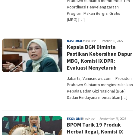
Prabowo Subianto membentuk Tim
Koordinasi Penyelenggaraan
Program Makan Bergizi Gratis
(MBG) […]
NASIONAL
Mas Husni
October 10, 2025
Kepala BGN Diminta
Pastikan Kebersihan Dapur
MBG, Komisi IX DPR:
Evaluasi Menyeluruh
Jakarta, Vanusnews.com – Presiden
Prabowo Subianto menginstruksikan
Kepala Badan Gizi Nasional (BGN)
Dadan Hindayana memastikan […]
EKONOMI
Mas Husni
September 26, 2025
BPOM Tarik 19 Produk
Herbal Ilegal, Komisi IX