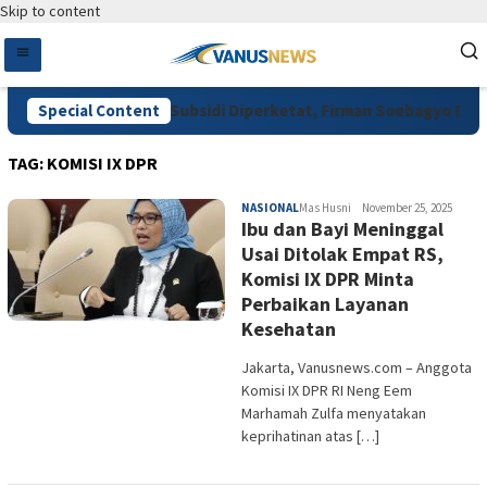
Skip to content
Pengawasan Pupuk Subsidi Diperketat, Firman Soebagyo Dorong D
Special Content
TAG:
KOMISI IX DPR
NASIONAL
Mas Husni
November 25, 2025
Ibu dan Bayi Meninggal
Usai Ditolak Empat RS,
Komisi IX DPR Minta
Perbaikan Layanan
Kesehatan
Jakarta, Vanusnews.com – Anggota
Komisi IX DPR RI Neng Eem
Marhamah Zulfa menyatakan
keprihatinan atas […]