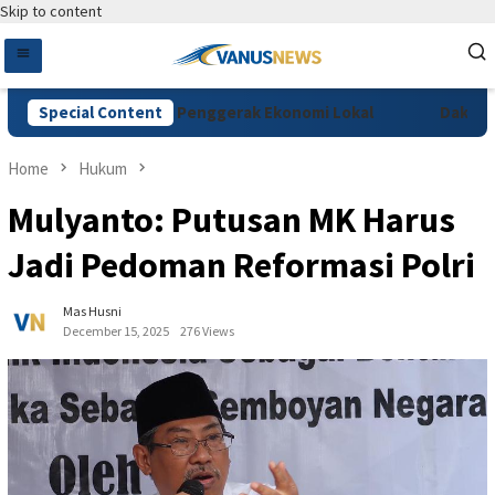
Skip to content
ffee Festival Jadi Penggerak Ekonomi Lokal
Special Content
Dakwaan Vid
Home
Hukum
Mulyanto: Putusan MK Harus
Jadi Pedoman Reformasi Polri
Mas Husni
December 15, 2025
276 Views