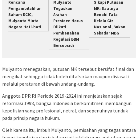
Rencana
Mulyanto
Sikapi Putusan
Pengambilalihan
Tegaskan
MK: Saatnya
Saham KCIC,
Arahan
Benahi Tata
Mulyanto Minta
Presiden Harus
Kelola Gizi
Negara Hati-hati
Diikuti
Nasional, Bukan
Pembenahan
Sekadar MBG
Regulasi BBM
Bersubsidi
Mulyanto menegaskan, putusan MK tersebut bersifat final dan
mengikat sehingga tidak boleh ditafsirkan maupun disiasati
melalui peraturan di bawah undang-undang.
Anggota DPR RI Periode 2019-2024 ini menjelaskan sejak
reformasi 1998, bangsa Indonesia berkomitmen membangun
kepolisian yang profesional, netral, dan sepenuhnya tunduk
pada prinsip negara hukum.
Oleh karena itu, imbuh Mulyanto, pemisahan yang tegas antara
fungsi kepolisian dan jabatan sipil adalah prasyarat utama agar