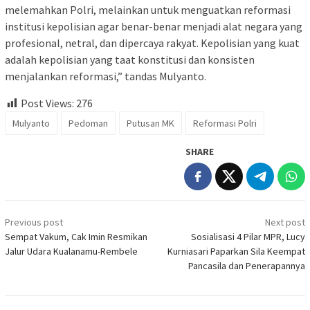
melemahkan Polri, melainkan untuk menguatkan reformasi
institusi kepolisian agar benar-benar menjadi alat negara yang
profesional, netral, dan dipercaya rakyat. Kepolisian yang kuat
adalah kepolisian yang taat konstitusi dan konsisten
menjalankan reformasi,” tandas Mulyanto.
Post Views:
276
Mulyanto
Pedoman
Putusan MK
Reformasi Polri
SHARE
Post
Previous post
Next post
navigation
Sempat Vakum, Cak Imin Resmikan
Sosialisasi 4 Pilar MPR, Lucy
Jalur Udara Kualanamu-Rembele
Kurniasari Paparkan Sila Keempat
Pancasila dan Penerapannya