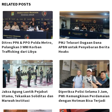
RELATED POSTS
Ditres PPA & PPO Polda Metro,
PMJ Telusuri Dugaan Dana
Pulangkan 3 WNI Korban
APBN untuk Penyebaran Berita
Trafficking dari Libya
Hoaks
Jaksa Agung Lantik Pejabat
Diperiksa Polisi Selama 3 Jam,
Utama, Tekankan Soliditas dan
PWI: Kemungkinan Perdamaian
Marwah Institusi
dengan Hotman Bisa Terjadi