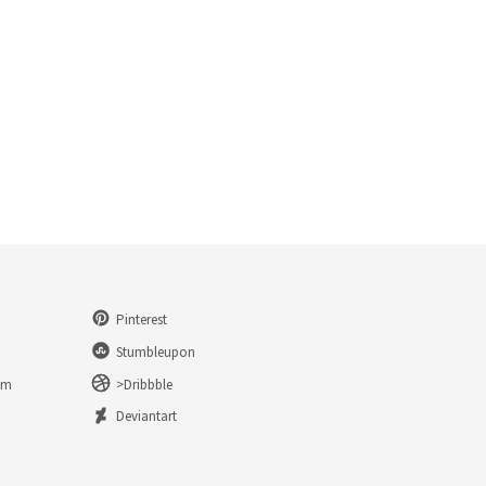
Pinterest
Stumbleupon
am
>Dribbble
n
Deviantart