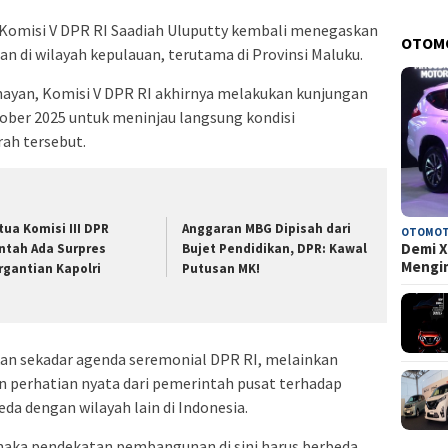
Komisi V DPR RI Saadiah Uluputty kembali menegaskan
OTOM
di wilayah kepulauan, terutama di Provinsi Maluku.
enayan, Komisi V DPR RI akhirnya melakukan kunjungan
tober 2025 untuk meninjau langsung kondisi
rah tersebut.
tua Komisi III DPR
Anggaran MBG Dipisah dari
OTOMOT
Demi X
ntah Ada Surpres
Bujet Pendidikan, DPR: Kawal
Mengi
rgantian Kapolri
Putusan MK!
kan sekadar agenda seremonial DPR RI, melainkan
 perhatian nyata dari pemerintah pusat terhadap
da dengan wilayah lain di Indonesia.
maka pendekatan pembangunan di sini harus berbeda.