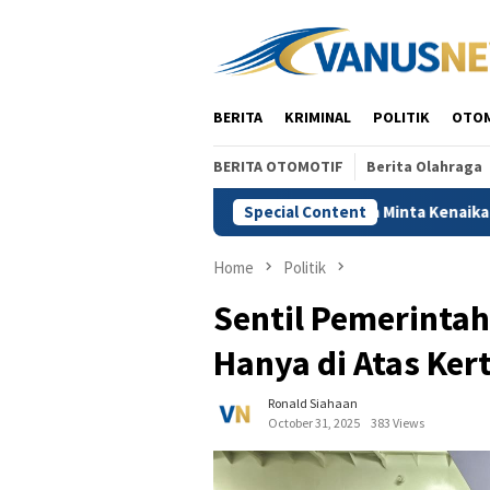
Skip
to
content
BERITA
KRIMINAL
POLITIK
OTO
BERITA OTOMOTIF
Berita Olahraga
mutilasi di Depok
Indrajaya Minta Kenaikan Gaji Kepala 
Special Content
Home
Politik
Sentil Pemerinta
Hanya di Atas Ker
Ronald Siahaan
October 31, 2025
383 Views