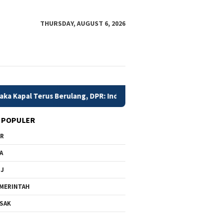
THURSDAY, AUGUST 6, 2026
us Berulang, DPR: Indikator Rapuhnya Keselamatan Pelayaran Nas
 POPULER
PR
A
MJ
MERINTAH
SAK