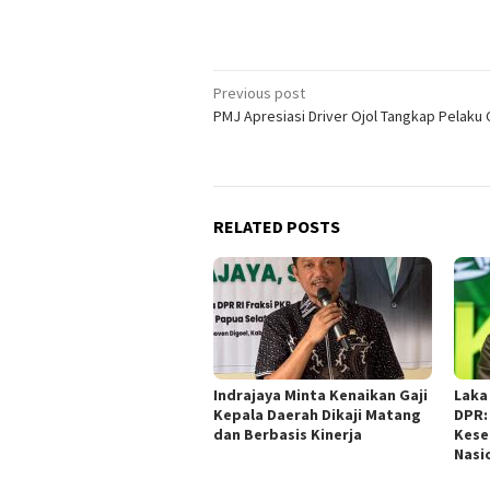
Post
Previous post
PMJ Apresiasi Driver Ojol Tangkap Pelaku
navigation
RELATED POSTS
Indrajaya Minta Kenaikan Gaji
Laka
Kepala Daerah Dikaji Matang
DPR:
dan Berbasis Kinerja
Kese
Nasi