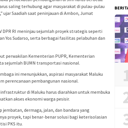
 harus saling terhubung agar masyarakat di pulau-pulau
BERIT
in,” ujar Saadiah saat peninjauan di Ambon, Jumat
 DPR RI meninjau sejumlah proyek strategis seperti
 Yos Sudarso, serta berbagai fasilitas pelabuhan dan
but perwakilan Kementerian PUPR, Kementerian
a sejumlah BUMN transportasi nasional.
lembaga ini menunjukkan, aspirasi masyarakat Maluku
lam perencanaan pembangunan nasional.
nfrastruktur di Maluku harus diarahkan untuk membuka
atkan akses ekonomi warga pesisir.
p jembatan, dermaga, jalan, dan bandara yang
ya proyek, tapi benar-benar solusi bagi keterisolasian
tisi PKS itu.