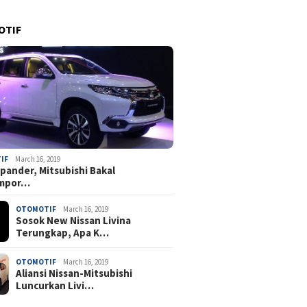
OTIF
IF
March 16, 2019
pander, Mitsubishi Bakal
mpor…
OTOMOTIF
March 16, 2019
Sosok New Nissan Livina
Terungkap, Apa K…
OTOMOTIF
March 16, 2019
Aliansi Nissan-Mitsubishi
Luncurkan Livi…