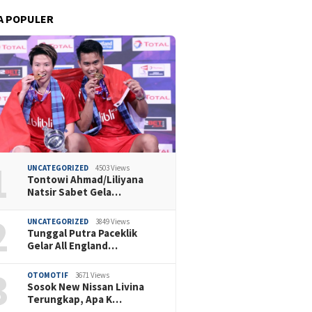
A POPULER
1
UNCATEGORIZED
4503 Views
Tontowi Ahmad/Liliyana
Natsir Sabet Gela…
2
UNCATEGORIZED
3849 Views
Tunggal Putra Paceklik
Gelar All England…
3
OTOMOTIF
3671 Views
Sosok New Nissan Livina
Terungkap, Apa K…