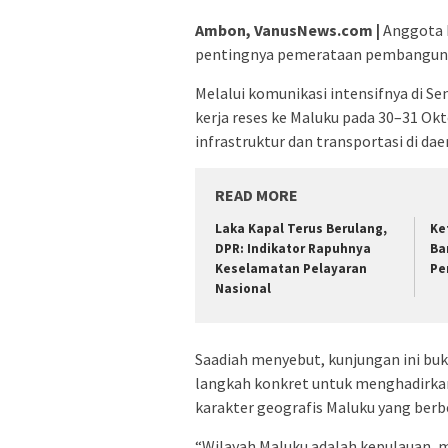
Ambon, VanusNews.com |
Anggota 
pentingnya pemerataan pembangunan 
Melalui komunikasi intensifnya di S
kerja reses ke Maluku pada 30–31 Ok
infrastruktur dan transportasi di dae
READ MORE
Laka Kapal Terus Berulang,
Ke
DPR: Indikator Rapuhnya
Ba
Keselamatan Pelayaran
Pe
Nasional
Saadiah menyebut, kunjungan ini bu
langkah konkret untuk menghadirkan
karakter geografis Maluku yang berbe
“Wilayah Maluku adalah kepulauan, 