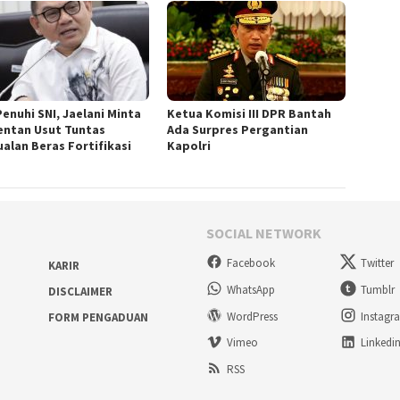
Penuhi SNI, Jaelani Minta
Ketua Komisi III DPR Bantah
ntan Usut Tuntas
Ada Surpres Pergantian
ualan Beras Fortifikasi
Kapolri
SOCIAL NETWORK
Facebook
Twitter
KARIR
WhatsApp
Tumblr
DISCLAIMER
WordPress
Instagr
FORM PENGADUAN
Vimeo
Linkedi
RSS