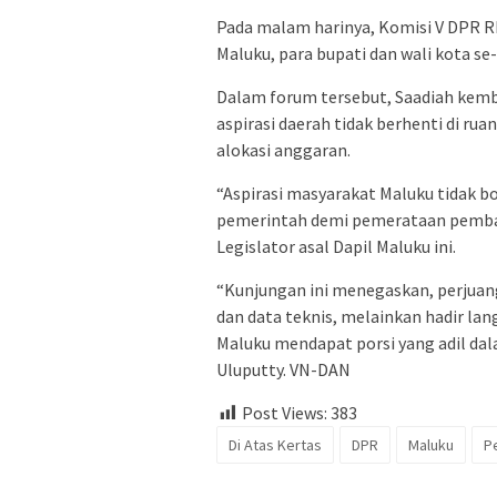
Pada malam harinya, Komisi V DPR 
Maluku, para bupati dan wali kota se
Dalam forum tersebut, Saadiah kem
aspirasi daerah tidak berhenti di ru
alokasi anggaran.
“Aspirasi masyarakat Maluku tidak bo
pemerintah demi pemerataan pemban
Legislator asal Dapil Maluku ini.
“Kunjungan ini menegaskan, perjua
dan data teknis, melainkan hadir l
Maluku mendapat porsi yang adil da
Uluputty. VN-DAN
Post Views:
383
Di Atas Kertas
DPR
Maluku
P